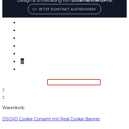
Design & Entwicklung von
UnternehmensPro!
👉 JETZT KONTAKT AUFNEHMEN!
Home
MITTAGSANGEBOT
Online bestellen
Tisch Reservieren
Kontakt
Konto
0
Suchbegriff eingeben
×
×
Warenkorb
DSGVO Cookie Consent mit Real Cookie Banner