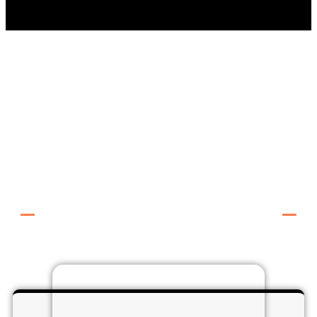
EVENT CATERING FÜR
JEDEN ANLASS
AB 200 EURO
Wir erstellen Foodkonzepte
für dein Event.