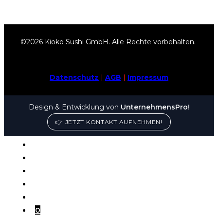
©2026 Kioko Sushi GmbH. Alle Rechte vorbehalten.
Datenschutz
|
AGB
|
Impressum
Design & Entwicklung von
UnternehmensPro!
👉 JETZT KONTAKT AUFNEHMEN!
Home
MITTAGSANGEBOT
Online bestellen
Tisch Reservieren
Kontakt
Konto
0