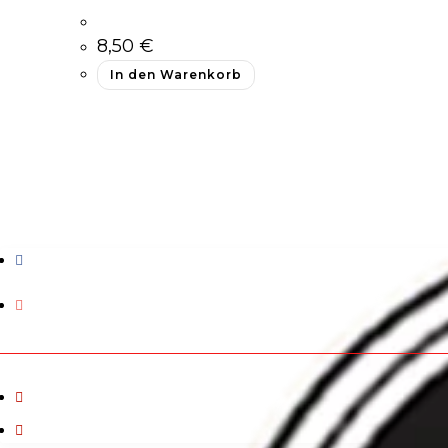
8,50
€
In den Warenkorb
Facebook
Instagram
Tisch Reservieren
Onlinebestellen