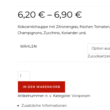
6,20
€
–
6,90
€
Preisspanne:
6,20 €
bis
6,90 €
Kokosmilchsuppe mit Zitronengras, frischen Tomaten
Champignons, Zucchinis, Koriander und..
WÄHLEN
Zurücksetze
1.
Hot
Coconut
IN DEN WARENKORB
Soup
Artikelnummer:
n. v.
Kategorie:
Vorspeisen
Menge
Zusätzliche Informationen