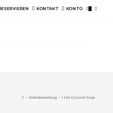
RESERVIEREN
KONTAKT
KONTO
0
WEBSITE
SUCHE
UMSCHAL
>
Onlinebestellung
>
1. Hot Coconut Soup