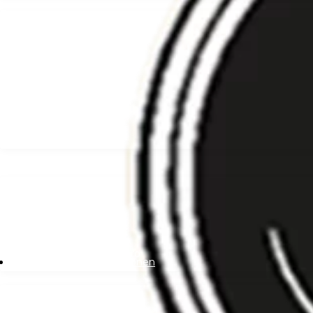
Öffnungszeiten
Montag – Donnerstag:
11:00 – 22:00 Uhr
Freitag – Samstag:
11:30 – 23:00 Uhr
Sonntag:
11:30 – 22:00 Uhr
Lieferzeit
Täglich
11:30 – 21:00 Uhr
Mindestbestellwert: 30 Euro
Lieferkosten & Informationen
Kioko Sushi GmbH