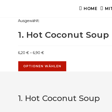
Zum
HOME
MI
Inhalt
springen
Ausgewählt:
1. Hot Coconut Soup
Preisspanne:
6,20
€
–
6,90
€
6,20 €
bis
OPTIONEN WÄHLEN
6,90 €
1. Hot Coconut Soup