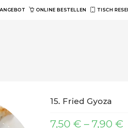
SANGEBOT
ONLINE BESTELLEN
TISCH RESE
15. Fried Gyoza
7,50
€
–
7,90
€